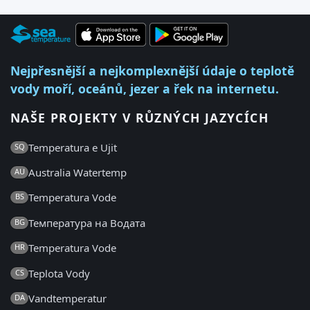
Nejpřesnější a nejkomplexnější údaje o teplotě
vody moří, oceánů, jezer a řek na internetu.
NAŠE PROJEKTY V RŮZNÝCH JAZYCÍCH
Temperatura e Ujit
SQ
Australia Watertemp
AU
Temperatura Vode
BS
Температура на Водата
BG
Temperatura Vode
HR
Teplota Vody
CS
Vandtemperatur
DA