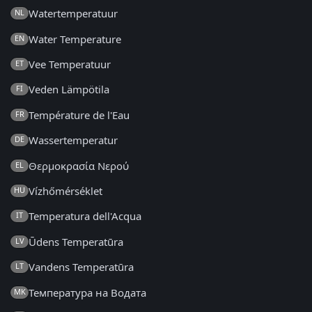
Watertemperatuur
NL
Water Temperature
EN
Vee Temperatuur
ET
Veden Lämpötila
FI
Température de l'Eau
FR
Wassertemperatur
DE
Θερμοκρασία Νερού
EL
Vízhőmérséklet
HU
Temperatura dell'Acqua
IT
Ūdens Temperatūra
LV
Vandens Temperatūra
LT
Температура на Водата
MK