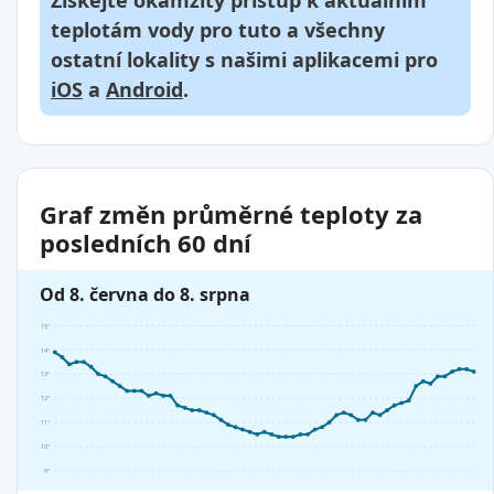
Získejte okamžitý přístup k aktuálním
teplotám vody pro tuto a všechny
ostatní lokality s našimi aplikacemi pro
iOS
a
Android
.
Graf změn průměrné teploty za
posledních 60 dní
Od 8. června do 8. srpna
15°
14°
13°
12°
11°
10°
9°