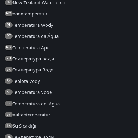
New Zealand Watertemp
NZ
Vanntemperatur
NO
Temperatura Wody
PL
Temperatura da Água
PT
Temperatura Apei
RO
Температура воды
RU
Температура Воде
SR
Teplota Vody
SK
Temperatura Vode
SL
Temperatura del Agua
ES
Vattentemperatur
SV
Su Sıcaklığı
TR
Температура Води
UK