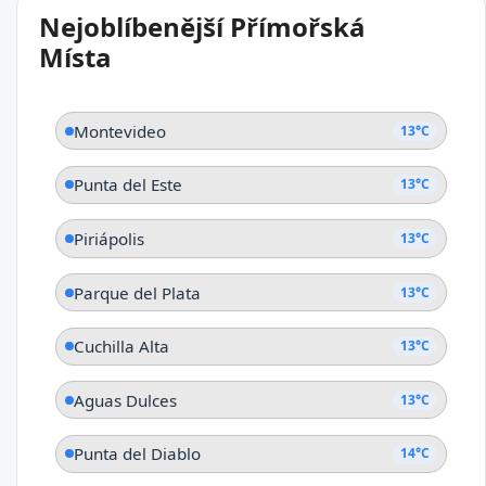
Nejoblíbenější Přímořská
Brisas del Plata
Místa
Montevideo
13°C
Punta del Este
13°C
Piriápolis
13°C
Parque del Plata
13°C
Cuchilla Alta
13°C
Aguas Dulces
13°C
Punta del Diablo
14°C