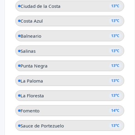
Ciudad de la Costa
13°C
Costa Azul
13°C
Balneario
13°C
Salinas
13°C
Punta Negra
13°C
La Paloma
13°C
La Floresta
13°C
Fomento
14°C
Sauce de Portezuelo
13°C