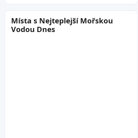
Místa s Nejteplejší Mořskou
Vodou Dnes
16°C
Puerto de Conchi..