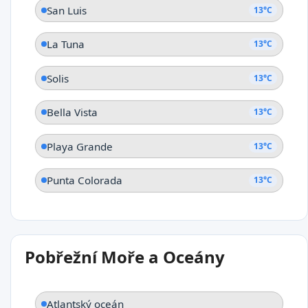
San Luis
13°C
La Tuna
13°C
Solis
13°C
Bella Vista
13°C
Playa Grande
13°C
Punta Colorada
13°C
Pobřežní Moře a Oceány
Atlantský oceán