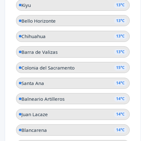
Kiyu
13°C
Bello Horizonte
13°C
Chihuahua
13°C
Barra de Valizas
13°C
Colonia del Sacramento
15°C
Santa Ana
14°C
Balneario Artilleros
14°C
Juan Lacaze
14°C
Blancarena
14°C