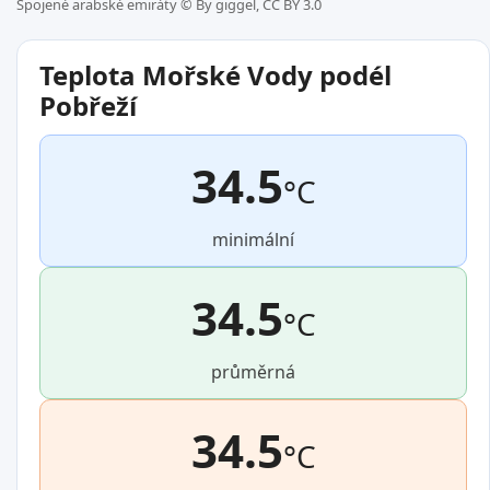
Spojené arabské emiráty ©
By giggel, CC BY 3.0
Teplota Mořské Vody podél
Pobřeží
34.5
°C
minimální
34.5
°C
průměrná
34.5
°C