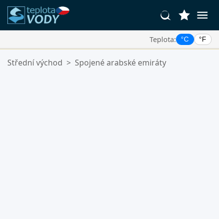
Teplota:
°C
°F
Vaše Oblíbené Lokality:
Střední východ
>
Spojené arabské emiráty
Váš seznam oblíbených je prázdný.