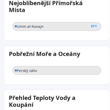
Nejoblíbenější Přímořská
Umm al-Kuvajn
Místa
Umm al-Kuvajn
35°C
Pobřežní Moře a Oceány
Perský záliv
Přehled Teploty Vody a
Koupání