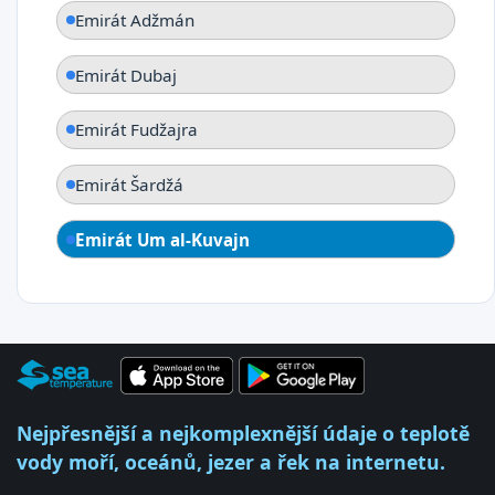
Emirát Adžmán
Emirát Dubaj
Emirát Fudžajra
Emirát Šardžá
Emirát Um al-Kuvajn
Nejpřesnější a nejkomplexnější údaje o teplotě
vody moří, oceánů, jezer a řek na internetu.