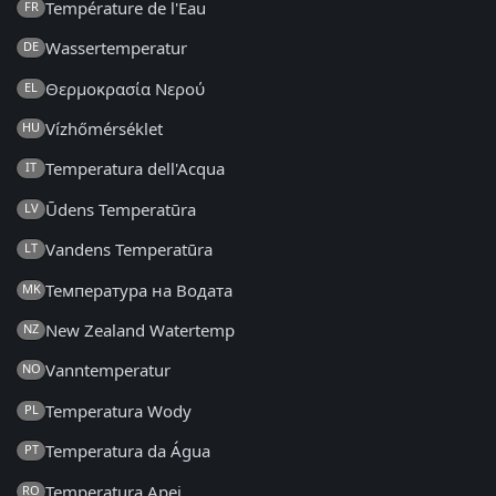
Température de l'Eau
FR
Wassertemperatur
DE
Θερμοκρασία Νερού
EL
Vízhőmérséklet
HU
Temperatura dell'Acqua
IT
Ūdens Temperatūra
LV
Vandens Temperatūra
LT
Температура на Водата
MK
New Zealand Watertemp
NZ
Vanntemperatur
NO
Temperatura Wody
PL
Temperatura da Água
PT
Temperatura Apei
RO