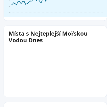
32°
31°
Místa s Nejteplejší Mořskou
Vodou Dnes
35°C