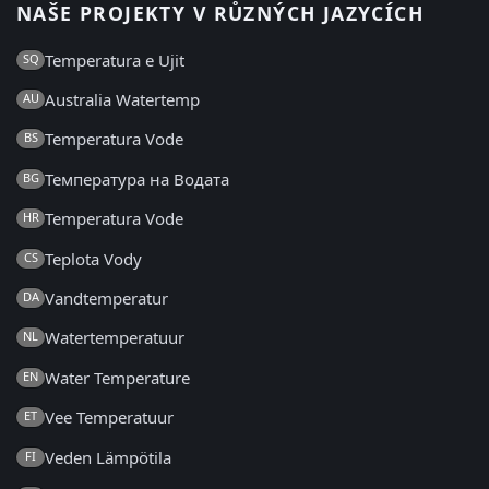
NAŠE PROJEKTY V RŮZNÝCH JAZYCÍCH
Temperatura e Ujit
SQ
Australia Watertemp
AU
Temperatura Vode
BS
Температура на Водата
BG
Temperatura Vode
HR
Teplota Vody
CS
Vandtemperatur
DA
Watertemperatuur
NL
Water Temperature
EN
Vee Temperatuur
ET
Veden Lämpötila
FI