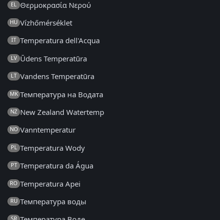
Θερμοκρασία Νερού
EL
Vízhőmérséklet
HU
Temperatura dell'Acqua
IT
Ūdens Temperatūra
LV
Vandens Temperatūra
LT
Температура на Водата
MK
New Zealand Watertemp
NZ
Vanntemperatur
NO
Temperatura Wody
PL
Temperatura da Água
PT
Temperatura Apei
RO
Температура воды
RU
Температура Воде
SR