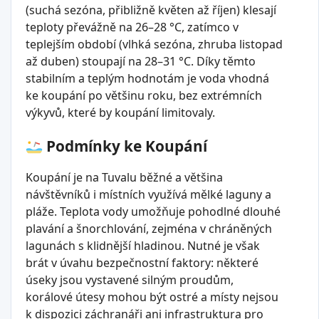
(suchá sezóna, přibližně květen až říjen) klesají
teploty převážně na 26–28 °C, zatímco v
teplejším období (vlhká sezóna, zhruba listopad
až duben) stoupají na 28–31 °C. Díky těmto
stabilním a teplým hodnotám je voda vhodná
ke koupání po většinu roku, bez extrémních
výkyvů, které by koupání limitovaly.
Podmínky ke Koupání
Koupání je na Tuvalu běžné a většina
návštěvníků i místních využívá mělké laguny a
pláže. Teplota vody umožňuje pohodlné dlouhé
plavání a šnorchlování, zejména v chráněných
lagunách s klidnější hladinou. Nutné je však
brát v úvahu bezpečnostní faktory: některé
úseky jsou vystavené silným proudům,
korálové útesy mohou být ostré a místy nejsou
k dispozici záchranáři ani infrastruktura pro