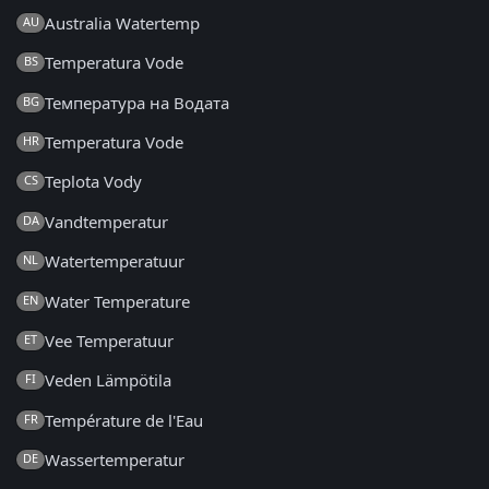
Australia Watertemp
AU
Temperatura Vode
BS
Температура на Водата
BG
Temperatura Vode
HR
Teplota Vody
CS
Vandtemperatur
DA
Watertemperatuur
NL
Water Temperature
EN
Vee Temperatuur
ET
Veden Lämpötila
FI
Température de l'Eau
FR
Wassertemperatur
DE