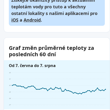
Získejte okamžitý přístup k aktuálním
teplotám vody pro tuto a všechny
ostatní lokality s našimi aplikacemi pro
iOS
a
Android
.
Graf změn průměrné teploty za
posledních 60 dní
Od 7. června do 7. srpna
32°
31°
30°
29°
28°
27°