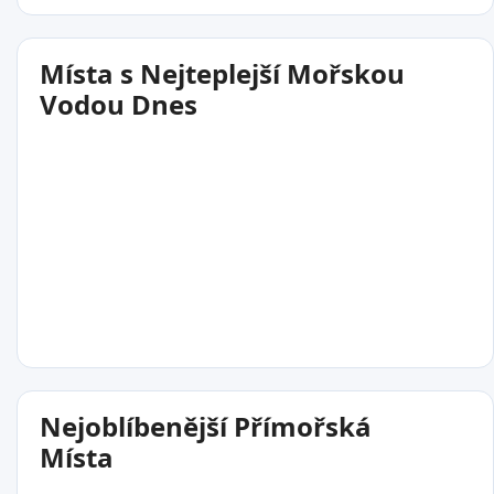
Místa s Nejteplejší Mořskou
Vodou Dnes
29°C
Nejoblíbenější Přímořská
Fakaifou
Místa