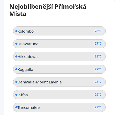
Nejoblíbenější Přímořská
Ambalangoda
Místa
Kolombo
28°C
Unawatuna
27°C
Hikkaduwa
28°C
Koggalla
27°C
Dehiwala-Mount Lavinia
28°C
Jaffna
29°C
Trincomalee
29°C