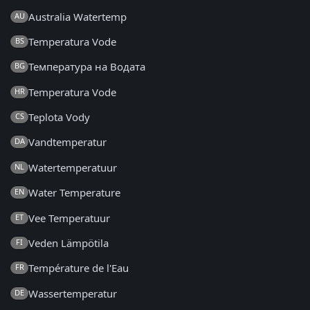
Australia Watertemp
AU
Temperatura Vode
BS
Температура на Водата
BG
Temperatura Vode
HR
Teplota Vody
CS
Vandtemperatur
DA
Watertemperatuur
NL
Water Temperature
EN
Vee Temperatuur
ET
Veden Lämpötila
FI
Température de l'Eau
FR
Wassertemperatur
DE