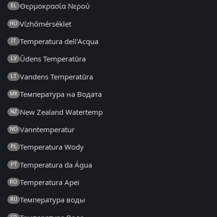
Θερμοκρασία Νερού
EL
Vízhőmérséklet
HU
Temperatura dell'Acqua
IT
Ūdens Temperatūra
LV
Vandens Temperatūra
LT
Температура на Водата
MK
New Zealand Watertemp
NZ
Vanntemperatur
NO
Temperatura Wody
PL
Temperatura da Água
PT
Temperatura Apei
RO
Температура воды
RU
SR