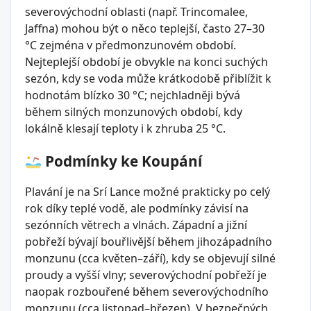
severovýchodní oblasti (např. Trincomalee,
Jaffna) mohou být o něco teplejší, často 27–30
°C zejména v předmonzunovém období.
Nejteplejší období je obvykle na konci suchých
sezón, kdy se voda může krátkodobě přiblížit k
hodnotám blízko 30 °C; nejchladněji bývá
během silných monzunových období, kdy
lokálně klesají teploty i k zhruba 25 °C.
Podmínky ke Koupání
Plavání je na Srí Lance možné prakticky po celý
rok díky teplé vodě, ale podmínky závisí na
sezónních větrech a vlnách. Západní a jižní
pobřeží bývají bouřlivější během jihozápadního
monzunu (cca květen–září), kdy se objevují silné
proudy a vyšší vlny; severovýchodní pobřeží je
naopak rozbouřené během severovýchodního
monzunu (cca listopad–březen). V bezpečných