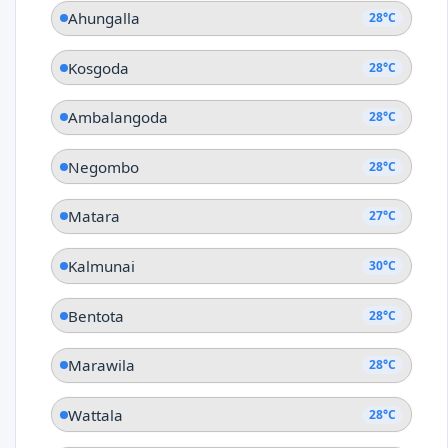
Ahungalla
28°C
Kosgoda
28°C
Ambalangoda
28°C
Negombo
28°C
Matara
27°C
Kalmunai
30°C
Bentota
28°C
Marawila
28°C
Wattala
28°C