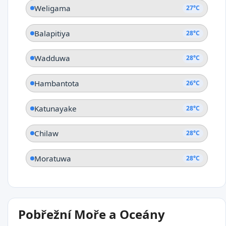
Weligama
27°C
Balapitiya
28°C
Wadduwa
28°C
Hambantota
26°C
Katunayake
28°C
Chilaw
28°C
Moratuwa
28°C
Pobřežní Moře a Oceány