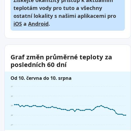
Získejte okamžitý přístup k aktuálním
teplotám vody pro tuto a všechny
ostatní lokality s našimi aplikacemi pro
iOS
a
Android
.
Graf změn průměrné teploty za
posledních 60 dní
Od 10. června do 10. srpna
31°
30°
29°
28°
27°