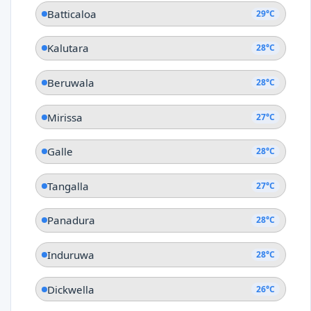
Batticaloa
29°C
Kalutara
28°C
Beruwala
28°C
Mirissa
27°C
Galle
28°C
Tangalla
27°C
Panadura
28°C
Induruwa
28°C
Dickwella
26°C