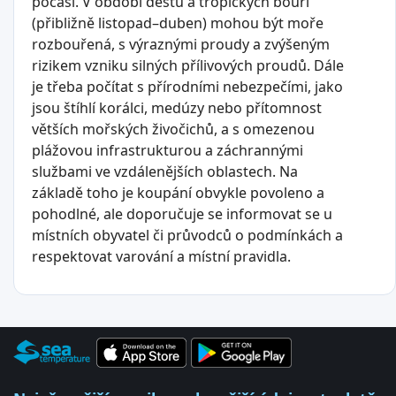
počasí. V období dešťů a tropických bouří
(přibližně listopad–duben) mohou být moře
rozbouřená, s výraznými proudy a zvýšeným
rizikem vzniku silných přílivových proudů. Dále
je třeba počítat s přírodními nebezpečími, jako
jsou štíhlí korálci, medúzy nebo přítomnost
větších mořských živočichů, a s omezenou
plážovou infrastrukturou a záchrannými
službami ve vzdálenějších oblastech. Na
základě toho je koupání obvykle povoleno a
pohodlné, ale doporučuje se informovat se u
místních obyvatel či průvodců o podmínkách a
respektovat varování a místní pravidla.