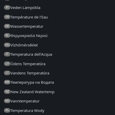
Veden Lämpötila
FI
Température de l'Eau
FR
Wassertemperatur
DE
Θερμοκρασία Νερού
EL
Vízhőmérséklet
HU
Temperatura dell'Acqua
IT
Ūdens Temperatūra
LV
Vandens Temperatūra
LT
Температура на Водата
MK
New Zealand Watertemp
NZ
Vanntemperatur
NO
Temperatura Wody
PL