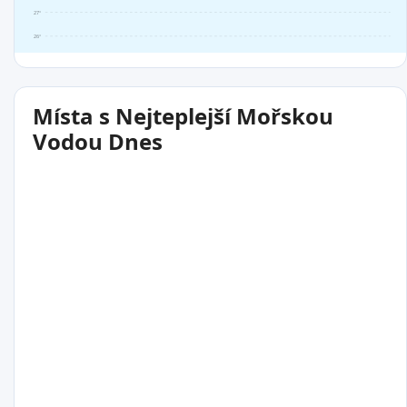
27°
26°
Místa s Nejteplejší Mořskou
Vodou Dnes
29°C