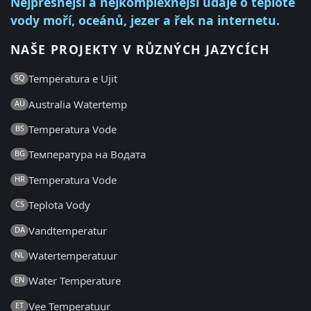
Nejpřesnější a nejkomplexnější údaje o teplotě
vody moří, oceánů, jezer a řek na internetu.
NAŠE PROJEKTY V RŮZNÝCH JAZYCÍCH
Temperatura e Ujit
SQ
Australia Watertemp
AU
Temperatura Vode
BS
Температура на Водата
BG
Temperatura Vode
HR
Teplota Vody
CS
Vandtemperatur
DA
Watertemperatuur
NL
Water Temperature
EN
Vee Temperatuur
ET