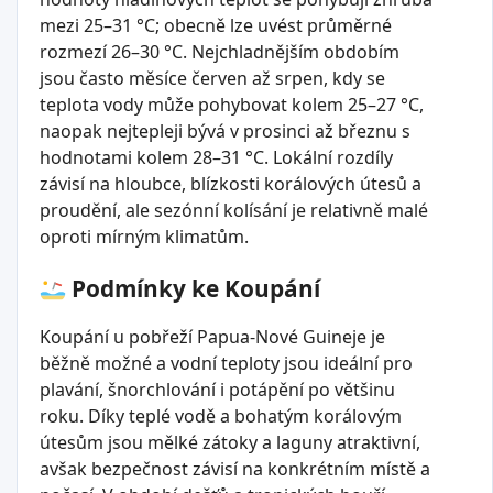
mezi 25–31 °C; obecně lze uvést průměrné
rozmezí 26–30 °C. Nejchladnějším obdobím
jsou často měsíce červen až srpen, kdy se
teplota vody může pohybovat kolem 25–27 °C,
naopak nejtepleji bývá v prosinci až březnu s
hodnotami kolem 28–31 °C. Lokální rozdíly
závisí na hloubce, blízkosti korálových útesů a
proudění, ale sezónní kolísání je relativně malé
oproti mírným klimatům.
Podmínky ke Koupání
Koupání u pobřeží Papua-Nové Guineje je
běžně možné a vodní teploty jsou ideální pro
plavání, šnorchlování i potápění po většinu
roku. Díky teplé vodě a bohatým korálovým
útesům jsou mělké zátoky a laguny atraktivní,
avšak bezpečnost závisí na konkrétním místě a