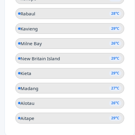
Rabaul
28°C
Kavieng
29°C
Milne Bay
26°C
New Britain Island
29°C
Kieta
29°C
Madang
27°C
Alotau
26°C
Aitape
29°C