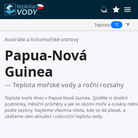
Teplota:
°C
°F
Vaše Oblíbené Lokality:
Austrálie a tichomořské ostrovy
Váš seznam oblíbených je prázdný.
Papua-Nová
Guinea
— Teplota mořské vody a roční rozsahy
Teplota moře dnes v Papua-Nová Guinea. Zjistěte si dnešní
podmínky, měsíční průměry a jak se okolní moře a oceány mění
podle sezóny. Najdeme všechna místa, kde se dá plavat, a
ukážeme vám aktuální i celoroční teplotu vody.