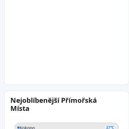
26°C
Milne Bay
26°C
Nejoblíbenější Přímořská
Alotau
Místa
Kokopo
27°C