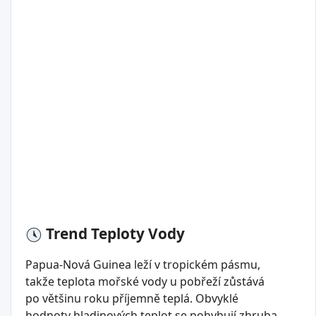
Trend Teploty Vody
Papua-Nová Guinea leží v tropickém pásmu,
takže teplota mořské vody u pobřeží zůstává
po většinu roku příjemně teplá. Obvyklé
hodnoty hladinových teplot se pohybují zhruba