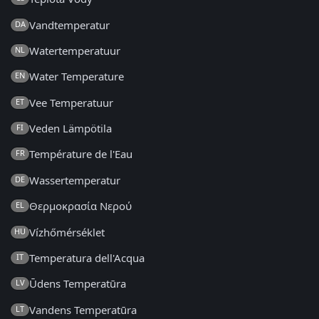
Vandtemperatur
DA
Watertemperatuur
NL
Water Temperature
EN
Vee Temperatuur
ET
Veden Lämpötila
FI
Température de l'Eau
FR
Wassertemperatur
DE
Θερμοκρασία Νερού
EL
Vízhőmérséklet
HU
Temperatura dell'Acqua
IT
Ūdens Temperatūra
LV
Vandens Temperatūra
LT