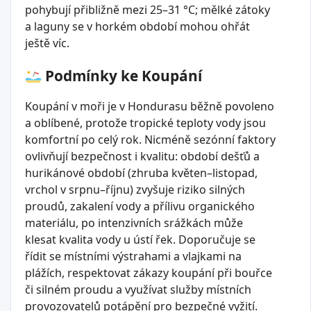
pohybují přibližně mezi 25–31 °C; mělké zátoky
a laguny se v horkém období mohou ohřát
ještě víc.
Podmínky ke Koupání
Koupání v moři je v Hondurasu běžně povoleno
a oblíbené, protože tropické teploty vody jsou
komfortní po celý rok. Nicméně sezónní faktory
ovlivňují bezpečnost i kvalitu: období dešťů a
hurikánové období (zhruba květen–listopad,
vrchol v srpnu–říjnu) zvyšuje riziko silných
proudů, zakalení vody a přílivu organického
materiálu, po intenzivních srážkách může
klesat kvalita vody u ústí řek. Doporučuje se
řídit se místními výstrahami a vlajkami na
plážích, respektovat zákazy koupání při bouřce
či silném proudu a využívat služby místních
provozovatelů potápění pro bezpečné vyžití.