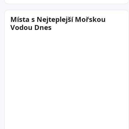
Místa s Nejteplejší Mořskou
Vodou Dnes
30°C
Amapala