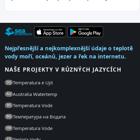
Nejpřesnější a nejkomplexnější údaje o teplotě
vody moří, oceánů, jezer a řek na internetu.
NAŠE PROJEKTY V RŮZNÝCH JAZYCÍCH
Temperatura e Ujit
SQ
Australia Watertemp
AU
Temperatura Vode
BS
Температура на Водата
BG
Temperatura Vode
HR
Teplota Vody
CS