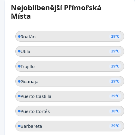
Nejoblíbenější Přímořská
La Ceiba
Místa
Roatán
29°C
Utila
29°C
Trujillo
29°C
Guanaja
29°C
Puerto Castilla
29°C
Puerto Cortés
30°C
Barbareta
29°C