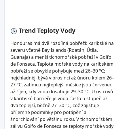
Trend Teploty Vody
Honduras má dvě rozdílná pobřeží: karibské na
severu včetně Bay Islands (Roatán, Útila,
Guanaja) a menší tichomořské pobřeží v Golfo
de Fonseca. Teplota mořské vody na karibském
pobřeží se obvykle pohybuje mezi 26–30 °C;
nejchladněji bývá v prosinci až únoru kolem 26–
27 °C, zatímco nejteplejší měsíce jsou červenec
až říjen, kdy voda dosahuje 29–30 °C. U ostrovů
v karibské barriéře je voda často o stupeň až
dva teplejší, běžně 27–30 °C, což zajišťuje
příjemné podmínky pro potápění a
šnorchlování po většinu roku. V tichomořském
zálivu Golfo de Fonseca se teploty mořské vody