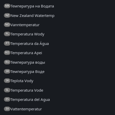
Температура на Водата
MK
New Zealand Watertemp
NZ
Vanntemperatur
NO
Temperatura Wody
PL
Temperatura da Água
PT
Temperatura Apei
RO
Температура воды
RU
Температура Воде
SR
Teplota Vody
SK
Temperatura Vode
SL
Temperatura del Agua
ES
Vattentemperatur
SV