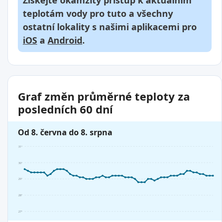
Získejte okamžitý přístup k aktuálním
teplotám vody pro tuto a všechny
ostatní lokality s našimi aplikacemi pro
iOS
a
Android
.
Graf změn průměrné teploty za
posledních 60 dní
Od 8. června do 8. srpna
31°
30°
29°
28°
27°