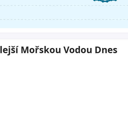
plejší Mořskou Vodou Dnes
15°C
Quilmes