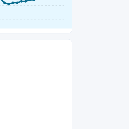
15°C
Tigre