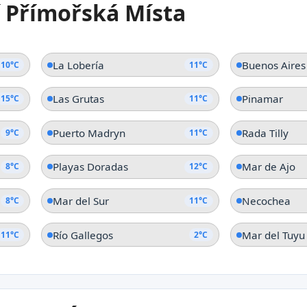
í Přímořská Místa
La Lucila del Mar
San
Provincie Buenos Aires
Provi
La Lobería
Buenos Aires
10°C
11°C
Las Grutas
Pinamar
15°C
11°C
Puerto Madryn
Rada Tilly
9°C
11°C
Playas Doradas
Mar de Ajo
8°C
12°C
Mar del Sur
Necochea
8°C
11°C
Río Gallegos
Mar del Tuyu
11°C
2°C