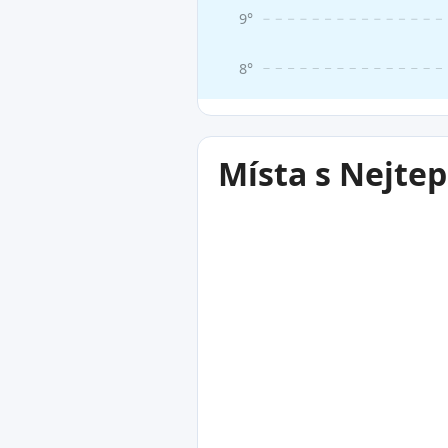
9°
8°
Místa s Nejte
15°C
Buenos Aires