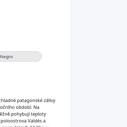
o Negro
chladné patagonské zálivy
 ročního období. Na
běžně pohybují teploty
i poloostrova Valdés a