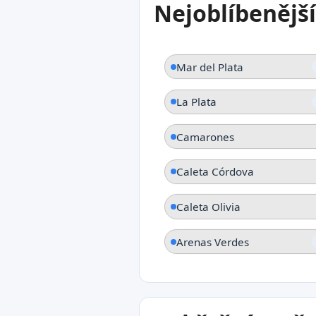
Nejoblíbenějš
Mar del Tuyu
Provincie Buenos Aires
Mar del Plata
La Plata
Camarones
Caleta Córdova
Caleta Olivia
Arenas Verdes