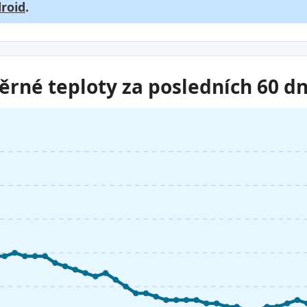
roid
.
rné teploty za posledních 60 dn
a