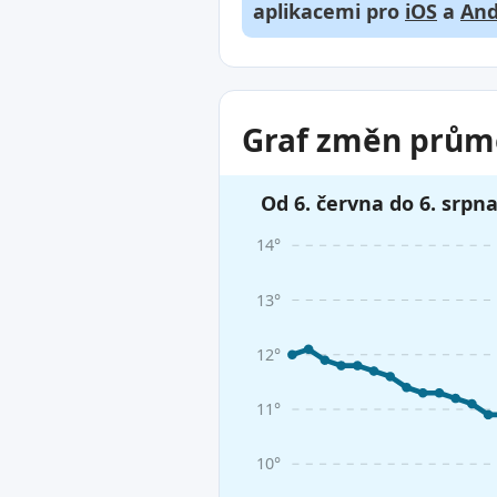
aplikacemi pro
iOS
a
And
Graf změn průmě
Od 6. června do 6. srpn
14°
13°
12°
11°
10°