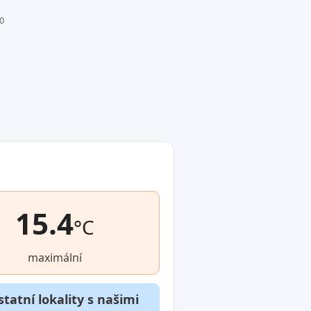
0
15.4
°C
maximální
tatní lokality s našimi