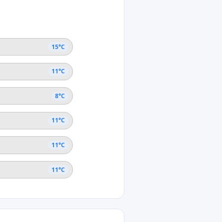
ta Teresita
ncie Buenos Aires
15°C
11°C
8°C
11°C
11°C
11°C