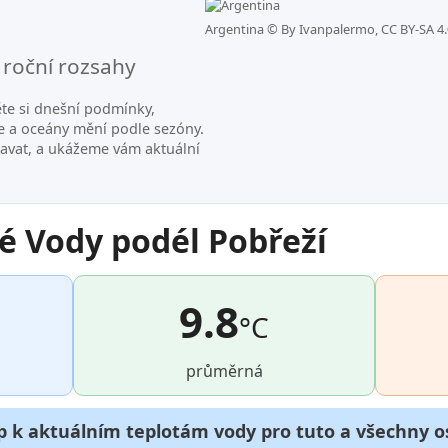
Argentina ©
By Ivanpalermo, CC BY-SA 4.
 roční rozsahy
ěte si dnešní podmínky,
e a oceány mění podle sezóny.
avat, a ukážeme vám aktuální
é Vody podél Pobřeží
9.8
°C
průměrná
p k aktuálním teplotám vody pro tuto a všechny os